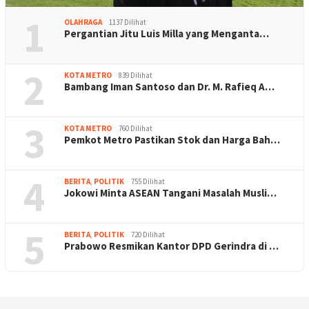
1
OLAHRAGA
1137 Dilihat
Pergantian Jitu Luis Milla yang Menganta…
2
KOTA METRO
839 Dilihat
Bambang Iman Santoso dan Dr. M. Rafieq A…
3
KOTA METRO
760 Dilihat
Pemkot Metro Pastikan Stok dan Harga Bah…
4
BERITA
,
POLITIK
755 Dilihat
Jokowi Minta ASEAN Tangani Masalah Musli…
5
BERITA
,
POLITIK
720 Dilihat
Prabowo Resmikan Kantor DPD Gerindra di …