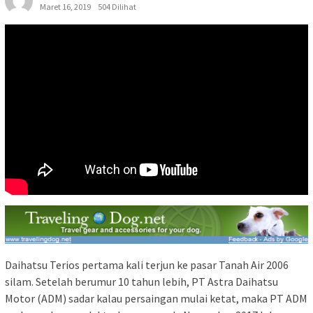
Maret 16, 2019
504 Dilihat
Daihatsu Terios pertama kali terjun ke pasar Tanah Air 2006
silam. Setelah berumur 10 tahun lebih, PT Astra Daihatsu
Motor (ADM) sadar kalau persaingan mulai ketat, maka PT ADM