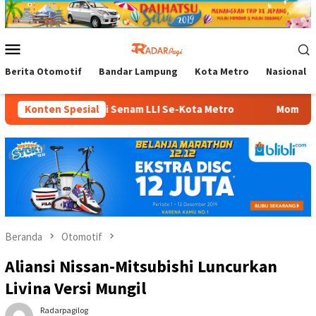
Loncat
ke
konten
Menu
Mobile
Berita Otomotif
Bandar Lampung
Kota Metro
Nasional
Kota Hadiri Senam LLI Se-Kota Metro
Konten Spesial
Momentum HUT ke-7, 
Beranda
Otomotif
Aliansi Nissan-Mitsubishi Luncurkan
Livina Versi Mungil
Radarpagilog