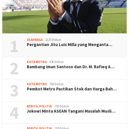
1
OLAHRAGA
1137 Dilihat
Pergantian Jitu Luis Milla yang Menganta…
2
KOTA METRO
836 Dilihat
Bambang Iman Santoso dan Dr. M. Rafieq A…
3
KOTA METRO
759 Dilihat
Pemkot Metro Pastikan Stok dan Harga Bah…
4
BERITA
,
POLITIK
755 Dilihat
Jokowi Minta ASEAN Tangani Masalah Musli…
BERITA
,
POLITIK
719 Dilihat