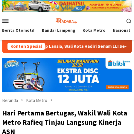
Loncat
ke
konten
Menu
Mobile
Berita Otomotif
Bandar Lampung
Kota Metro
Nasional
as Hidup Lansia, Wali Kota Hadiri Senam LLI Se-Kota Metro
Konten Spesial
Beranda
Kota Metro
Hari Pertama Bertugas, Wakil Wali Kota
Metro Rafieq Tinjau Langsung Kinerja
ASN