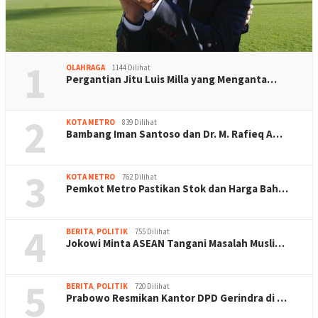
1
OLAHRAGA
1144 Dilihat
Pergantian Jitu Luis Milla yang Menganta…
2
KOTA METRO
839 Dilihat
Bambang Iman Santoso dan Dr. M. Rafieq A…
3
KOTA METRO
762 Dilihat
Pemkot Metro Pastikan Stok dan Harga Bah…
4
BERITA
,
POLITIK
755 Dilihat
Jokowi Minta ASEAN Tangani Masalah Musli…
5
BERITA
,
POLITIK
720 Dilihat
Prabowo Resmikan Kantor DPD Gerindra di …