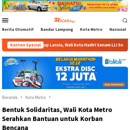
Loncat
ke
konten
Menu
Mobile
Berita Otomotif
Bandar Lampung
Kota Metro
Nasional
tas Hidup Lansia, Wali Kota Hadiri Senam LLI Se-Kota Metro
Konten Spesial
Beranda
Kota Metro
Bentuk Solidaritas, Wali Kota Metro
Serahkan Bantuan untuk Korban
Bencana