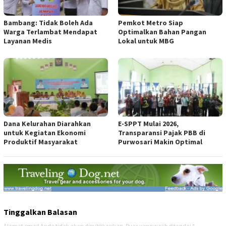
Bambang: Tidak Boleh Ada
Pemkot Metro Siap
Warga Terlambat Mendapat
Optimalkan Bahan Pangan
Layanan Medis
Lokal untuk MBG
Dana Kelurahan Diarahkan
E-SPPT Mulai 2026,
untuk Kegiatan Ekonomi
Transparansi Pajak PBB di
Produktif Masyarakat
Purwosari Makin Optimal
Tinggalkan Balasan
Alamat email Anda tidak akan dipublikasikan.
Ruas yang wajib ditandai
*